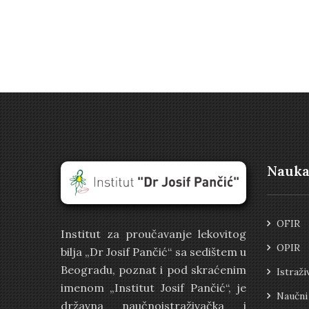
Nauk
OFIR
Institut za proučavanje lekovitog
OPIR
bilja „Dr Josif Pančić“ sa sedištem u
Beogradu, poznat i pod skraćenim
Istraži
imenom „Institut Josif Pančić“, je
Naučni
državna naučnoistraživačka i