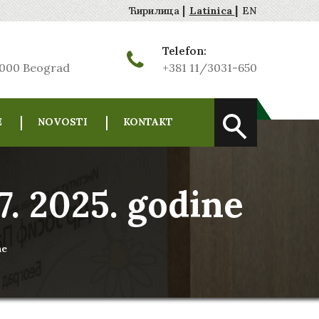
|
|
Ћирилица
Latinica
EN
Telefon:
1000 Beograd
+381 11/3031-650
E
NOVOSTI
KONTAKT
7. 2025. godine
ne