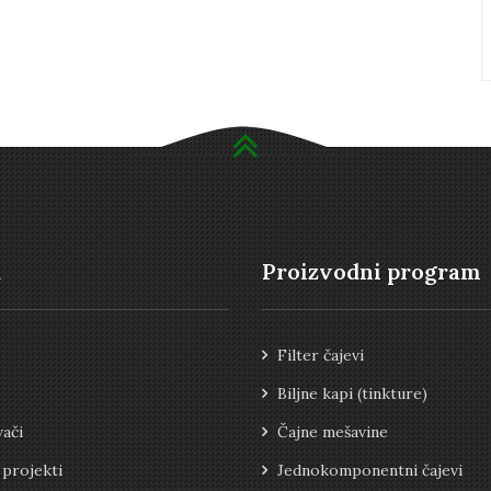
a
Proizvodni program
Filter čajevi
Biljne kapi (tinkture)
vači
Čajne mešavine
 projekti
Jednokomponentni čajevi