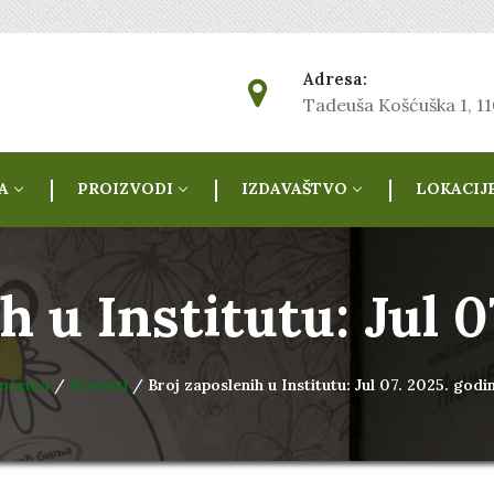
Adresa:
Tadeuša Košćuška 1, 1
A
PROIZVODI
IZDAVAŠTVO
LOKACIJ
h u Institutu: Jul 0
očetna
/
Novosti
/ Broj zaposlenih u Institutu: Jul 07. 2025. godi