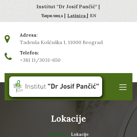
Institut “Dr Josif Pančić“ |
|
|
Ћирилица
Latinica
EN
Adresa:
Tadeuša Košćuška 1, 11000 Beograd
Telefon:
+381 11/3031-650
Lokacije
Početna /
Lokacije