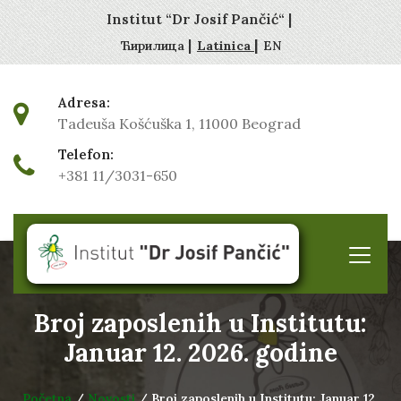
Institut “Dr Josif Pančić“ |
|
|
Ћирилица
Latinica
EN
Adresa:
Tadeuša Košćuška 1, 11000 Beograd
Telefon:
+381 11/3031-650
Broj zaposlenih u Institutu:
Januar 12. 2026. godine
Početna
/
Novosti
/ Broj zaposlenih u Institutu: Januar 12.