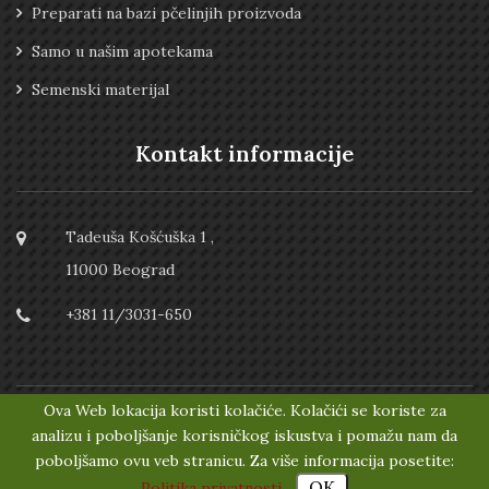
Preparati na bazi pčelinjih proizvoda
Samo u našim apotekama
Semenski materijal
Kontakt informacije
Tadeuša Košćuška 1 ,
11000 Beograd
+381 11/3031-650
Ova Web lokacija koristi kolačiće. Kolačići se koriste za
2021, Institut “Dr Josif Pančić“. Sva prava zadržana.
analizu i poboljšanje korisničkog iskustva i pomažu nam da
poboljšamo ovu veb stranicu. Za više informacija posetite:
Politika privatnosti
OK
Politika privatnosti