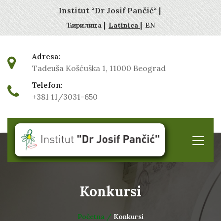
Institut “Dr Josif Pančić“ |
|
|
Ћирилица
Latinica
EN
Adresa:
Tadeuša Košćuška 1, 11000 Beograd
Telefon:
+381 11/3031-650
Konkursi
Početna /
Konkursi