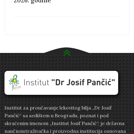
2026. godine
Institut za proučavanje lekovitog bilja „Dr Josif
Pančić“ sa sedištem u Beogradu, poznat i pod
skraćenim imenom „Institut Josif Pančić“, je državna
naučnoistraživačka i proizvodna institucija osnovana