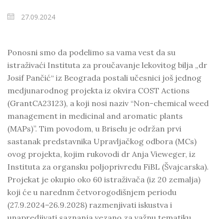
27.09.2024
Ponosni smo da podelimo sa vama vest da su
istraživaći Instituta za proučavanje lekovitog bilja „dr
Josif Pančić“ iz Beograda postali učesnici još jednog
medjunarodnog projekta iz okvira COST Actions
(GrantCA23123), a koji nosi naziv “Non-chemical weed
management in medicinal and aromatic plants
(MAPs)”. Tim povodom, u Briselu je održan prvi
sastanak predstavnika Upravljačkog odbora (MCs)
ovog projekta, kojim rukovodi dr Anja Vieweger, iz
Instituta za organsku poljoprivredu FiBL (Švajcarska).
Projekat je okupio oko 60 istraživača (iz 20 zemalja)
koji će u narednm četvorogodišnjem periodu
(27.9.2024–26.9.2028) razmenjivati iskustva i
unapredjivati saznanja vezano za važnu tematiku