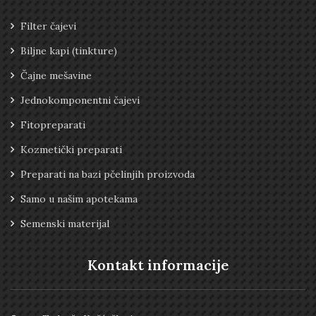
Filter čajevi
Biljne kapi (tinkture)
Čajne mešavine
Jednokomponentni čajevi
Fitopreparati
Kozmetički preparati
Preparati na bazi pčelinjih proizvoda
Samo u našim apotekama
Semenski materijal
Kontakt informacije