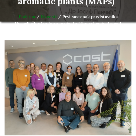
aromatic plants (MAPs)”
Početna
/
Novosti
/ Prvi sastanak predstavnika
Upravljačkog odbora projekta “Non-chemical weed
management in medicinal and aromatic plants (MAPs)”