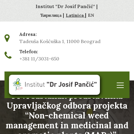
Institut “Dr Josif Pančić“ |
|
|
Ћирилица
Latinica
EN
Adresa:
Tadeuša Košćuška 1, 11000 Beograd
Telefon:
+381 11/3031-650
Prvi sastanak predstavnika
Upravljačkog odbora projekta
“Non-chemical weed
management in medicinal and