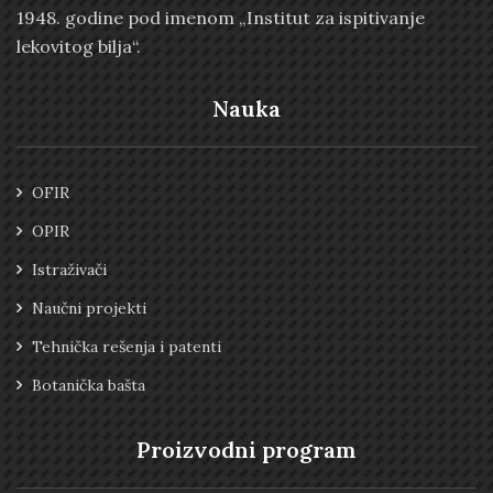
1948. godine pod imenom „Institut za ispitivanje
lekovitog bilja“.
Nauka
OFIR
OPIR
Istraživači
Naučni projekti
Tehnička rešenja i patenti
Botanička bašta
Proizvodni program