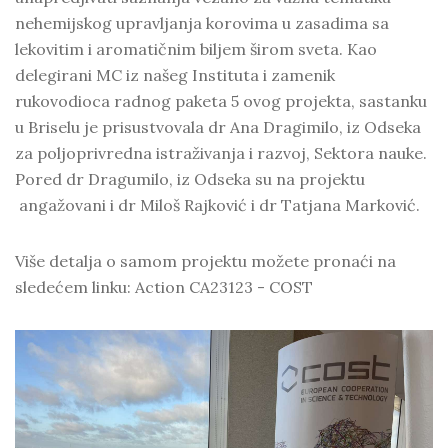
nehemijskog upravljanja korovima u zasadima sa
lekovitim i aromatičnim biljem širom sveta. Kao
delegirani MC iz našeg Instituta i zamenik
rukovodioca radnog paketa 5 ovog projekta, sastanku
u Briselu je prisustvovala dr Ana Dragimilo, iz Odseka
za poljoprivredna istraživanja i razvoj, Sektora nauke.
Pored dr Dragumilo, iz Odseka su na projektu
angažovani i dr Miloš Rajković i dr Tatjana Marković.
Više detalja o samom projektu možete pronaći na
sledećem linku:
Action CA23123 - COST